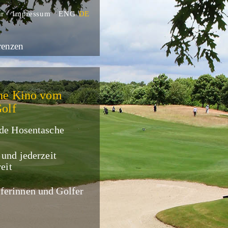
ar
Impressum
ENG
DE
renzen
ine Kino vom
olf
jede Hosentasche
l und jederzeit
eit
ferinnen und Golfer