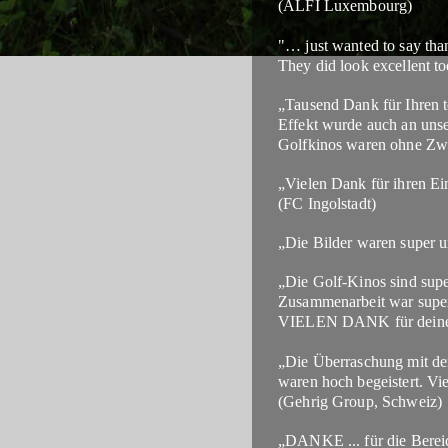
(ALFI Luxembourg)
"… just wanted to say tha
They did look excellent t
„Tausend Dank für Ihren t
Effekt wurde auch an unser
Golfkinos waren ohne Zwe
„Vielen Dank für ihren E
(FC Ingolstadt)
„Die Bilder waren super 
„Die Golf-Kinos sind sup
Zusammenarbeit war super
VIELEN DANK für deine Fl
„Die Überraschung mit den
waren hoch begeistert. Vi
(Gehrig Group, Schweiz)
„DANKE ... für die Bereic