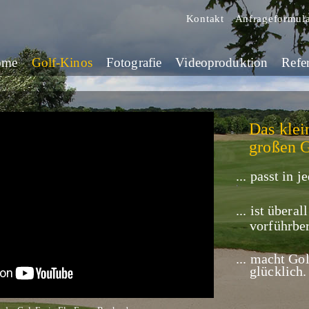
Kontakt
Anfrageformul
ome
Golf-Kinos
Fotografie
Videoproduktion
Refe
Das kle
großen G
... passt in 
... ist überal
vorführber
...
macht Gol
glücklich.