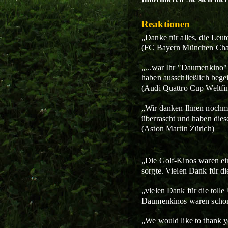
Reaktionen
„Danke für alles, die Leute
(FC Bayern München Char
„...war Ihr "Daumenkino" 
haben ausschließlich begei
(Audi Quattro Cup Weltfin
„Wir danken Ihnen nochmal
überrascht und haben dies
(Aston Martin Zürich)
„Die Golf-Kinos waren ein
sorgte. Vielen Dank für d
„vielen Dank für die toll
Daumenkinos waren schon
„We would like to thank yo