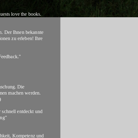
uests love the books.
n. Der Ihnen bekannte
ionen zu erleben! Ihre
Feedback."
aschung. Die
mmen machen werden.
)
 schnell entdeckt und
ung"
ichkeit, Kompetenz und