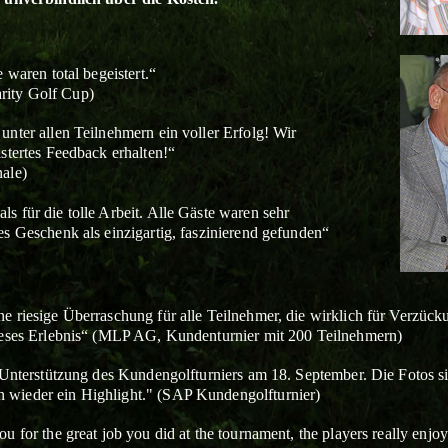
 waren total begeistert.“
ity Golf Cup)
unter allen Teilnehmern ein voller Erfolg! Wir
stertes Feedback erhalten!“
ale)
s für die tolle Arbeit. Alle Gäste waren sehr
es Geschenk als einzigartig, faszinierend gefunden“
e riesige Überraschung für alle Teilnehmer, die wirklich für Verzüc
ieses Erlebnis“
(MLP AG, Kundenturnier mit 200 Teilnehmern)
e Unterstützung des Kundengolfturniers am 18. September. Die Fotos s
 wieder ein Highlight."
(SAP Kundengolfturnier)
u for the great job you did at the tournament, the players really enjoy