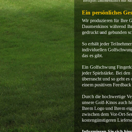
Beispiel Daumenkinos mit San
Ein persönliches Ge
Wir produzieren für Ihre 
Daumenkinos
während Ihr
gedruckt und gebunden sch
So erhält jeder Teilnehm
individuellen Golfschwun
das es gibt.
Ein Golfschwung Fingerkin
jeder Spielstärke. Bei den
überrascht und so geht es 
einem positiven Feedback
Durch die hochwertige Ver
unsere Golf-Kinos auch h
Ihrem Logo und Ihrem eig
zwischen dem Vor-Ort-Se
kostengünstigeren Liefers
Informieren Sie sich hie