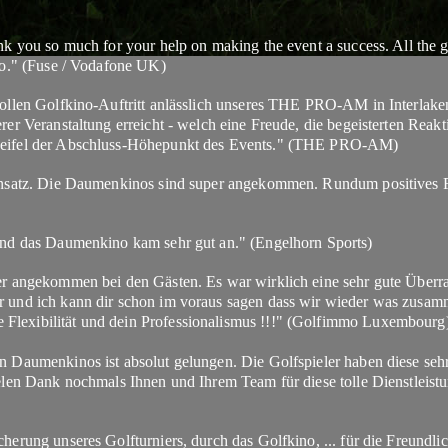
nk you so much for your help on making the event a success. All the g
oo."
(Fuse / Vodafone UK)
ollen Golfkino-Auftritt anlässlich unseres THE PRO-AM in Interlake
er Veranstaltung erreicht - welch eine Freude, die begeisterten Reakt
ifel der Abschluss-Höhepunkt des Events."
(THE PRO-AM)
insatz. Die Daumenkinos sind super angekommen. Rundum positives 
und das Daumenkino kam sehr gut an."
(Engelhorn Sports)
er angekommen bei den Gästen. Es war wirklich eine sehr gute Überr
 und ich kann dir schon im voraus sagen dass wir wieder was zusa
exibilität und dein Professionalismus !!!"
(Golfimmo Luxembourg
 Daumenkinos ist absolut gelungen. Die Golfspieler haben diese sehr
elen Dank nochmals Ihnen und Ihrem Team für diese tolle Dienstleist
herung unseres Golfturniers, durch das Golfkino, ... für die Freundl