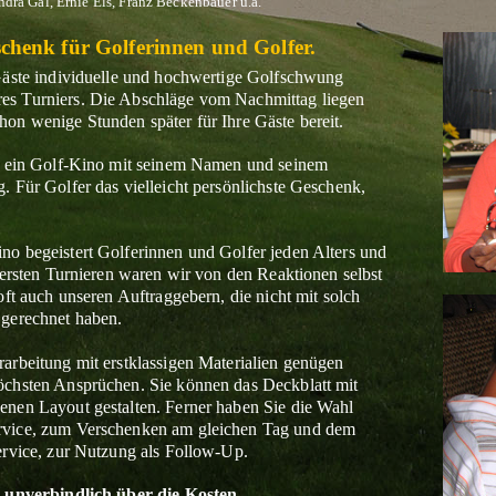
dra Gal, Ernie Els, Franz Beckenbauer u.a.
schenk für Golferinnen und Golfer.
Gäste individuelle und hochwertige Golfschwung
es Turniers.
Die Abschläge vom Nachmittag liegen
on wenige Stunden später für Ihre Gäste bereit.
er ein Golf-Kino mit seinem Namen und seinem
g.
Für Golfer das vielleicht persönlichste Geschenk,
o begeistert Golferinnen und Golfer jeden Alters und
 ersten Turnieren waren wir von den Reaktionen selbst
oft auch unseren Auftraggebern, die nicht mit solch
 gerechnet haben.
arbeitung mit erstklassigen Materialien genügen
öchsten Ansprüchen. Sie können das Deckblatt mit
enen Layout gestalten. Ferner haben Sie die Wahl
rvice, zum Verschenken am gleichen Tag und dem
ervice, zur Nutzung als Follow-Up.
r unverbindlich über die Kosten.